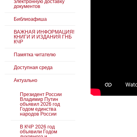
электронную доставку
документов
Библиоафиша
ВАЖНАЯ ИНФОРМАЦИЯ!
КНИГИ И ИЗДАНИЯ ГНБ
КЧР
Памятка читателю
Доступная среда
Актуально
Президент России
Владимир Путин
объявил 2026 год
Годом единства
народов России
В КЧР 2026 год
объявили Годом
духовного и