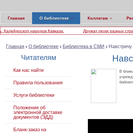
Главная
О библиотеке
Коллегам
Ре
ародов Кавказа.
Дружат люди разных стран
Симв
Главная
О библиотеке
Библиотека в СМИ
Навстречу
Читателям
Навс
Как нас найти
В ближ
учрежд
библио
Правила пользования
По ма
Услуги библиотеки
Положение об
электронной доставке
документов (ЭДД)
Бланк-заказ на