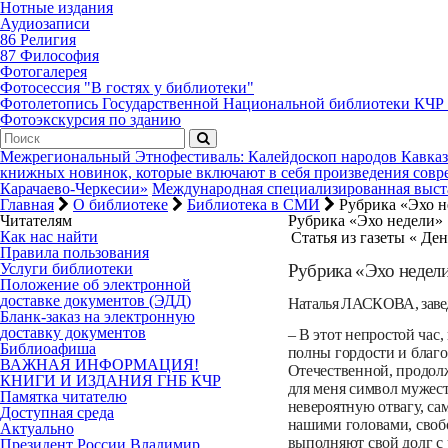
Нотные издания
Аудиозаписи
86 Религия
87 Философия
Фотогалерея
Фотосессия "В гостях у библиотеки"
Фотолетопись Государственной Национальной библиотеки КЧР
Фотоэкскурсия по зданию
Межрегиональный Этнофестиваль: Калейдоскоп народов Кавказ
книжных новинок, которые включают в себя произведения совре
Карачаево-Черкесии»
Международная специализированная выстав
Главная
О библиотеке
Библиотека в СМИ
Рубрика «Эхо н
Читателям
Рубрика «Эхо недели»
Как нас найти
Статья из газеты « Де
Правила пользования
Рубрика «Эхо недел
Услуги библиотеки
Положение об электронной
доставке документов (ЭДД)
Наталья ЛАСКОВА, заве
Бланк-заказ на электронную
доставку документов
– В этот непростой час
Библиоафиша
полны гордости и благ
ВАЖНАЯ ИНФОРМАЦИЯ!
Отечественной, продол
КНИГИ И ИЗДАНИЯ ГНБ КЧР
для меня символ мужест
Памятка читателю
невероятную отвагу, с
Доступная среда
нашими головами, свобо
Актуально
выполняют свой долг с
Президент России Владимир