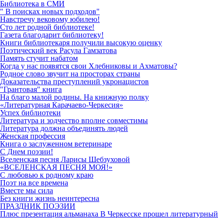
Библиотека в СМИ
" В поисках новых подходов"
Навстречу вековому юбилею!
Сто лет родной библиотеке!
Газета благодарит библиотеку!
Книги библиотекаря получили высокую оценку
Поэтический век Расула Гамзатова
Память стучит набатом
Когда у нас появятся свои Хлебниковы и Ахматовы?
Родное слово звучит на просторах страны
Доказательства преступлений укронацистов
"Грантовая" книга
На благо малой родины. На книжную полку
«Литературная Карачаево-Черкесия»
Успех библиотеки
Литература и зодчество вполне совместимы
Литература должна объединять людей
Женская профессия
Книга о заслуженном ветеринаре
С Днем поэзии!
Вселенская песня Ларисы Шебзуховой
«ВСЕЛЕНСКАЯ ПЕСНЯ МОЯ!»
С любовью к родному краю
Поэт на все времена
Вместе мы сила
Без книги жизнь неинтересна
ПРАЗДНИК ПОЭЗИИ
Плюс презентация альманаха В Черкесске прошел литературный