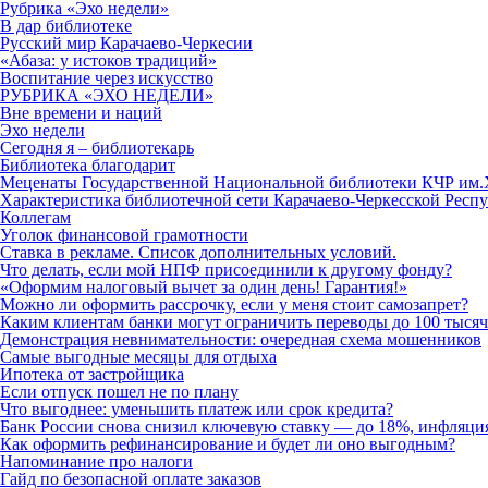
Рубрика «Эхо недели»
В дар библиотеке
Русский мир Карачаево-Черкесии
«Абаза: у истоков традиций»
Воспитание через искусство
РУБРИКА «ЭХО НЕДЕЛИ»
Вне времени и наций
Эхо недели
Сегодня я – библиотекарь
Библиотека благодарит
Меценаты Государственной Национальной библиотеки КЧР им.
Характеристика библиотечной сети Карачаево-Черкесской Респу
Коллегам
Уголок финансовой грамотности
Ставка в рекламе. Список дополнительных условий.
Что делать, если мой НПФ присоединили к другому фонду?
«Оформим налоговый вычет за один день! Гарантия!»
Можно ли оформить рассрочку, если у меня стоит самозапрет?
Каким клиентам банки могут ограничить переводы до 100 тысяч р
Демонстрация невнимательности: очередная схема мошенников
Самые выгодные месяцы для отдыха
Ипотека от застройщика
Если отпуск пошел не по плану
Что выгоднее: уменьшить платеж или срок кредита?
Банк России снова снизил ключевую ставку — до 18%, инфляци
Как оформить рефинансирование и будет ли оно выгодным?
Напоминание про налоги
Гайд по безопасной оплате заказов