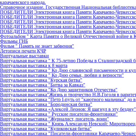
карачаевского народа.
Справочное издание. Государственная Национальная библиотека 
ПОБЕДИТЕЛИ Электронная книга Памяти Карачаево-Черкесско
ПОБЕДИТЕЛИ Электронная книга Памяти Карачаево-Черкесско
ПОБЕДИТЕЛИ Электронная книга Памяти Карачаево-Черкесско
ПОБЕДИТЕЛИ Электронная книга Памяти Карачаево-Черкесско
ПОБЕДИТЕЛИ Электронная книга Памяти Карачаево-Черкесск
Фотоальбом " Карта Памяти о Великой Отечественной войне в 
Фильмы ГНБ
Фильм " Память не знает забвения"
Летописи печати КЧР
Виртуальные выставки
Виртуальная выставка " К 75-летию Победы в Сталинградской б
Виртуальная выставка к 8 марта
Виртуальная выставка " Ко Дню славянской письменности и ку
Виртуальная выставка " Ко Дню семьи, любви и верности"
Виртуальная выставка "Курская битва"
Виртуальная выставка "Битва за Кавказ"
Виртуальная выставка "Ко Дню защитников Отечества"
Виртуальная выставка"Жизнь и творчество Н.В.Гоголя в рарите
Виртуальная выставка "Петр I-путь от "каютного мальчика" до 
Виртуальная выставка "Бородинская битва"
Виртуальная выставка «Алексей Леонов: Я шагнул в эту бездну"
Виртуальная выставка " Русские писатели-фронтовики"
Виртуальная выставка "Журналист, писатель, воин"
Виртуальная выставка " Князь Александр Невский: Миротворец
Виртуальная выставка "Куликовская битва"
Виртуальная выставка "Писатели-фронтовики Карачаево-Черкес