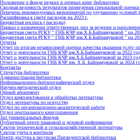
Положение о фонде редких и ценных книг библиотеки
Сводная ведомость результатов проведения специальной оценки
Перечень рекомендуемых мероприятий по улучшению условий т
Расшифровка к смете расходов на 2023 г.
Бюджетная роспись ( расходы)
Приказ о назначении ответственных лиц за ведение и наполнен
Бюджетная смета РГКУ " ГНБ КЧР им.Х.Б.Байрамуковой " на 20
Бюджетная смета РГКУ " ГНБ КЧР им.Х.Б.Байрамуковой " на 20
Отчеты
Отчет по итогам независимой оценки качества оказания услуг о
Отчет о деятельности ГНБ КЧР им.Х.Б.Байрамуковой за 2022 го
Отчет о деятельности ГНБ КЧР им.Х.Б.Байрамуковой за 2023 го
Отчет о деятельности ГНБ КЧР им. Х.Б. Байрамуковой за 2024 г
Контакты
Структура библиотеки
Администрация библиотеки
Информационно-библиографический отдел
Научно-методический отдел
Общий абонемент
Отдел комплектования и обработки литературы
Отдел литературы по искусству
Отдел по организационно-аналитической работе
Отдел центрального книгохранения
Зал универсальных фондов
Публичный центр правовой и деловой информации
Сектор технической и сельскохозяйственной литературы
Сектор учета и контроля
Центр доступа к ресурсам Президентской библиотеки