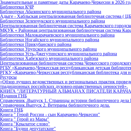
Знаменательные и памятные даты Карачаево-Черкесии в 2026 го
Библиотеки КЧР
Библиотеки Абазинского муниципального района
Адыге - Хабльская централизованная библиотечная система ( Ц
Библиотеки Зеленчукского муниципального района
Централизованная библиотечная система Карачаевского городск
МКУК « Районная централизованная библиотечная система Кар
Библиотеки Малокарачаевского муниципального района
Библиотеки Ногайского муниципального района
Библиотеки Прикубанского района
Библиотеки Урупского муниципального района
Библиотеки Усть-Джегутинского муниципального района
Библиотеки Хабезского муниципального района
Централизованная библиотечная система Черкесского городског
РГБУ «Карачаево-Черкесская республиканская детская библиоте
РГКУ «Карачаево-Черкесская республиканская библиотека для н
Ресурсы
«Обзор лучших ведомственных и региональных практик провед
традиционных российских духовно-нравственных ценностей».
КНИГА "ЛИТЕРАТУРНЫЙ АЛЬМАНАХ ПИСАТЕЛИ КАРАЧА
Издания ГНБ
Справочник .Выпуск 1. Страницы истории библиотечного дела 
Справочник.Выпуск 2. Ветераны библиотечного дела.
Книги ГНБ
Книга " Герой России - сын Карачаево-Черкесии"
Книга " Герой из Мары"
Книга "Крылатое слово"
Книга "Будни депутатские"