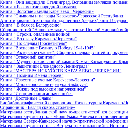
Книга «Они защищали Сталинград. Вспомним земляков поимен
Книга « Бессмертие народной памяти»
Книга « Золотые Звезды Карачаево - Черкесии»
Книга "Символы и награды Карачаево-Черкесской Республики"
Аннотированный каталог фонда ценных (редких) книг Государс
Книга " В боях за Белоруссию"
Сборник статей "Наши земляки-участники Первой мировой во
Книга " Строки, опаленные войной"
Книга " Во славу Карачаево-Черкесии"
Книга " По следам Просветителя"
Книга "Воспевшие Великую Победу 1941-1945"
Книга " Актерское счастье": Сборник очерков, статей и докумен
Книга "Отважный капитан"
Книга " Мудрец, оживляющий камни:Хамзат Басханукович Кр
Книга " Защитники Блокадного Ленинграда"
Книга "МАСТЕРА ИСКУССТВ КАРАЧАЕВО - ЧЕРКЕСИИ"
Книга " Помним Имена Героев"
Книга "Известные ученые Карачаево-Черкесии"
Книга "Многоголосая литература Эльбруса"
Книга " Жизнь под высоким напряжением"
Книга "История, написанная в небе"
Книга "Достойные Славы"
Биобиблиографический справочник "Литературная Карачаево-Ч
Справочник «Взгляд сквозь столетие»
Материалы республиканской научно-практической конференции 
Материалы круглого стола «Роль Умара Алиева в становлении 
Материалы Северо-Кавказской научно-практической конференци
Материалы круглого стола - Встреча трех поколений: « Истоки