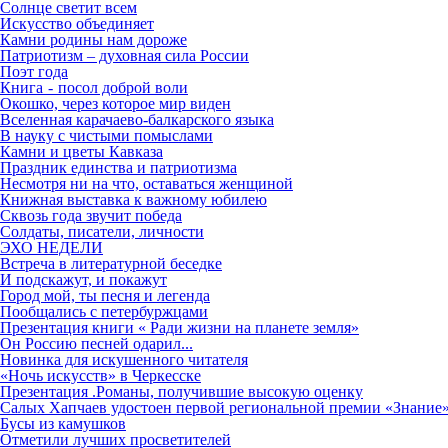
Солнце светит всем
Искусство объединяет
Камни родины нам дороже
Патриотизм – духовная сила России
Поэт года
Книга - посол доброй воли
Окошко, через которое мир виден
Вселенная карачаево-балкарского языка
В науку с чистыми помыслами
Камни и цветы Кавказа
Праздник единства и патриотизма
Несмотря ни на что, оставаться женщиной
Книжная выставка к важному юбилею
Сквозь года звучит победа
Солдаты, писатели, личности
ЭХО НЕДЕЛИ
Встреча в литературной беседке
И подскажут, и покажут
Город мой, ты песня и легенда
Пообщались с петербуржцами
Презентация книги « Ради жизни на планете земля»
Он Россию песней одарил...
Новинка для искушенного читателя
«Ночь искусств» в Черкесске
Презентация .Романы, получившие высокую оценку
Салых Хапчаев удостоен первой региональной премии «Знание»
Бусы из камушков
Отметили лучших просветителей