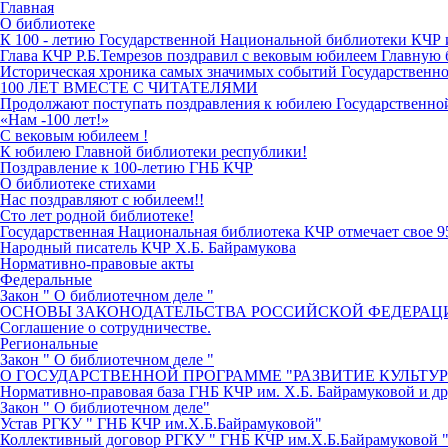
Главная
О библиотеке
К 100 - летию Государственной Национальной библиотеки КЧР
Глава КЧР Р.Б.Темрезов поздравил с вековым юбилеем Главную 
Историческая хроника самых значимых событий Государственн
100 ЛЕТ ВМЕСТЕ С ЧИТАТЕЛЯМИ
Продолжают поступать поздравления к юбилею Государственн
«Нам -100 лет!»
С вековым юбилеем !
К юбилею Главной библиотеки республики!
Поздравление к 100-летию ГНБ КЧР
О библиотеке стихами
Нас поздравляют с юбилеем!!
Сто лет родной библиотеке!
Государственная Национальная библиотека КЧР отмечает свое 9
Народный писатель КЧР Х.Б. Байрамукова
Нормативно-правовые акты
Федеральные
Закон " О библиотечном деле "
ОСНОВЫ ЗАКОНОДАТЕЛЬСТВА РОССИЙСКОЙ ФЕДЕРАЦИ
Соглашение о сотрудничестве.
Региональные
Закон " О библиотечном деле "
О ГОСУДАРСТВЕННОЙ ПРОГРАММЕ "РАЗВИТИЕ КУЛЬТУ
Нормативно-правовая база ГНБ КЧР им. Х.Б. Байрамуковой и д
Закон " О библиотечном деле"
Устав РГКУ " ГНБ КЧР им.Х.Б.Байрамуковой"
Коллективный договор РГКУ " ГНБ КЧР им.Х.Б.Байрамуковой "