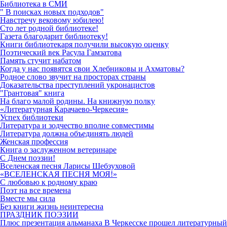
Библиотека в СМИ
" В поисках новых подходов"
Навстречу вековому юбилею!
Сто лет родной библиотеке!
Газета благодарит библиотеку!
Книги библиотекаря получили высокую оценку
Поэтический век Расула Гамзатова
Память стучит набатом
Когда у нас появятся свои Хлебниковы и Ахматовы?
Родное слово звучит на просторах страны
Доказательства преступлений укронацистов
"Грантовая" книга
На благо малой родины. На книжную полку
«Литературная Карачаево-Черкесия»
Успех библиотеки
Литература и зодчество вполне совместимы
Литература должна объединять людей
Женская профессия
Книга о заслуженном ветеринаре
С Днем поэзии!
Вселенская песня Ларисы Шебзуховой
«ВСЕЛЕНСКАЯ ПЕСНЯ МОЯ!»
С любовью к родному краю
Поэт на все времена
Вместе мы сила
Без книги жизнь неинтересна
ПРАЗДНИК ПОЭЗИИ
Плюс презентация альманаха В Черкесске прошел литературный