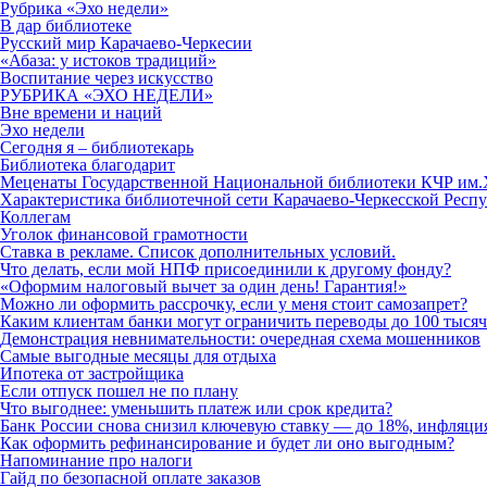
Рубрика «Эхо недели»
В дар библиотеке
Русский мир Карачаево-Черкесии
«Абаза: у истоков традиций»
Воспитание через искусство
РУБРИКА «ЭХО НЕДЕЛИ»
Вне времени и наций
Эхо недели
Сегодня я – библиотекарь
Библиотека благодарит
Меценаты Государственной Национальной библиотеки КЧР им.
Характеристика библиотечной сети Карачаево-Черкесской Респу
Коллегам
Уголок финансовой грамотности
Ставка в рекламе. Список дополнительных условий.
Что делать, если мой НПФ присоединили к другому фонду?
«Оформим налоговый вычет за один день! Гарантия!»
Можно ли оформить рассрочку, если у меня стоит самозапрет?
Каким клиентам банки могут ограничить переводы до 100 тысяч р
Демонстрация невнимательности: очередная схема мошенников
Самые выгодные месяцы для отдыха
Ипотека от застройщика
Если отпуск пошел не по плану
Что выгоднее: уменьшить платеж или срок кредита?
Банк России снова снизил ключевую ставку — до 18%, инфляци
Как оформить рефинансирование и будет ли оно выгодным?
Напоминание про налоги
Гайд по безопасной оплате заказов