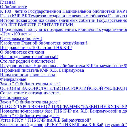
Главная
О библиотеке
К 100 - летию Государственной Национальной библиотеки КЧР
Глава КЧР Р.Б.Темрезов поздравил с вековым юбилеем Главную 
Историческая хроника самых значимых событий Государственн
100 ЛЕТ ВМЕСТЕ С ЧИТАТЕЛЯМИ
Продолжают поступать поздравления к юбилею Государственн
«Нам -100 лет!»
С вековым юбилеем !
К юбилею Главной библиотеки республики!
Поздравление к 100-летию ГНБ КЧР
О библиотеке стихами
Нас поздравляют с юбилеем!!
Сто лет родной библиотеке!
Государственная Национальная библиотека КЧР отмечает свое 9
Народный писатель КЧР Х.Б. Байрамукова
Нормативно-правовые акты
Федеральные
Закон " О библиотечном деле "
ОСНОВЫ ЗАКОНОДАТЕЛЬСТВА РОССИЙСКОЙ ФЕДЕРАЦИ
Соглашение о сотрудничестве.
Региональные
Закон " О библиотечном деле "
О ГОСУДАРСТВЕННОЙ ПРОГРАММЕ "РАЗВИТИЕ КУЛЬТУ
Нормативно-правовая база ГНБ КЧР им. Х.Б. Байрамуковой и д
Закон " О библиотечном деле"
Устав РГКУ " ГНБ КЧР им.Х.Б.Байрамуковой"
Коллективный договор РГКУ " ГНБ КЧР им.Х.Б.Байрамуковой "