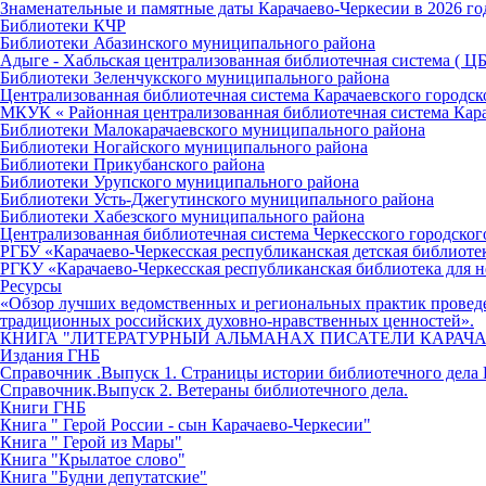
Знаменательные и памятные даты Карачаево-Черкесии в 2026 го
Библиотеки КЧР
Библиотеки Абазинского муниципального района
Адыге - Хабльская централизованная библиотечная система ( Ц
Библиотеки Зеленчукского муниципального района
Централизованная библиотечная система Карачаевского городск
МКУК « Районная централизованная библиотечная система Кар
Библиотеки Малокарачаевского муниципального района
Библиотеки Ногайского муниципального района
Библиотеки Прикубанского района
Библиотеки Урупского муниципального района
Библиотеки Усть-Джегутинского муниципального района
Библиотеки Хабезского муниципального района
Централизованная библиотечная система Черкесского городског
РГБУ «Карачаево-Черкесская республиканская детская библиоте
РГКУ «Карачаево-Черкесская республиканская библиотека для н
Ресурсы
«Обзор лучших ведомственных и региональных практик провед
традиционных российских духовно-нравственных ценностей».
КНИГА "ЛИТЕРАТУРНЫЙ АЛЬМАНАХ ПИСАТЕЛИ КАРАЧА
Издания ГНБ
Справочник .Выпуск 1. Страницы истории библиотечного дела 
Справочник.Выпуск 2. Ветераны библиотечного дела.
Книги ГНБ
Книга " Герой России - сын Карачаево-Черкесии"
Книга " Герой из Мары"
Книга "Крылатое слово"
Книга "Будни депутатские"