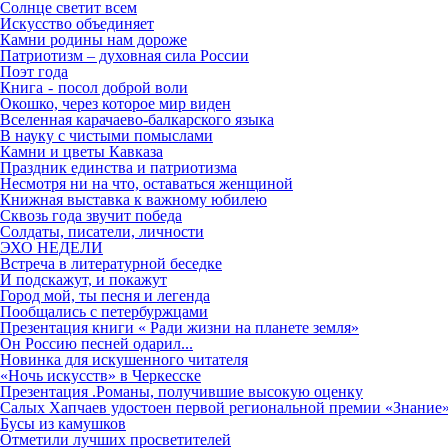
Солнце светит всем
Искусство объединяет
Камни родины нам дороже
Патриотизм – духовная сила России
Поэт года
Книга - посол доброй воли
Окошко, через которое мир виден
Вселенная карачаево-балкарского языка
В науку с чистыми помыслами
Камни и цветы Кавказа
Праздник единства и патриотизма
Несмотря ни на что, оставаться женщиной
Книжная выставка к важному юбилею
Сквозь года звучит победа
Солдаты, писатели, личности
ЭХО НЕДЕЛИ
Встреча в литературной беседке
И подскажут, и покажут
Город мой, ты песня и легенда
Пообщались с петербуржцами
Презентация книги « Ради жизни на планете земля»
Он Россию песней одарил...
Новинка для искушенного читателя
«Ночь искусств» в Черкесске
Презентация .Романы, получившие высокую оценку
Салых Хапчаев удостоен первой региональной премии «Знание»
Бусы из камушков
Отметили лучших просветителей