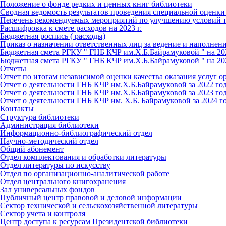
Положение о фонде редких и ценных книг библиотеки
Сводная ведомость результатов проведения специальной оценки
Перечень рекомендуемых мероприятий по улучшению условий т
Расшифровка к смете расходов на 2023 г.
Бюджетная роспись ( расходы)
Приказ о назначении ответственных лиц за ведение и наполнен
Бюджетная смета РГКУ " ГНБ КЧР им.Х.Б.Байрамуковой " на 20
Бюджетная смета РГКУ " ГНБ КЧР им.Х.Б.Байрамуковой " на 20
Отчеты
Отчет по итогам независимой оценки качества оказания услуг о
Отчет о деятельности ГНБ КЧР им.Х.Б.Байрамуковой за 2022 го
Отчет о деятельности ГНБ КЧР им.Х.Б.Байрамуковой за 2023 го
Отчет о деятельности ГНБ КЧР им. Х.Б. Байрамуковой за 2024 г
Контакты
Структура библиотеки
Администрация библиотеки
Информационно-библиографический отдел
Научно-методический отдел
Общий абонемент
Отдел комплектования и обработки литературы
Отдел литературы по искусству
Отдел по организационно-аналитической работе
Отдел центрального книгохранения
Зал универсальных фондов
Публичный центр правовой и деловой информации
Сектор технической и сельскохозяйственной литературы
Сектор учета и контроля
Центр доступа к ресурсам Президентской библиотеки