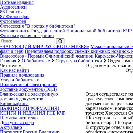
Нотные издания
Аудиозаписи
86 Религия
87 Философия
Фотогалерея
Фотосессия "В гостях у библиотеки"
Фотолетопись Государственной Национальной библиотеки КЧР
Фотоэкскурсия по зданию
«ЧАРУЮЩИЙ МИР РУССКОГО МУЗЕЯ»
Межрегиональный Эт
флаг и герб
Представляем подборку свежих книжных новинок, к
Видеообзор «Первый Олимпийский чемпион Карачаево-Черкес
Главная
О библиотеке
Структура библиотеки
Отдел компл
Читателям
Отдел комплектования
Как нас найти
Отд
Правила пользования
Услуги библиотеки
Положение об электронной
доставке документов (ЭДД)
Бланк-заказ на электронную
Отдел осуществляет те
доставку документов
краеведческое комплек
Библиоафиша
документов на русском
ВАЖНАЯ ИНФОРМАЦИЯ!
карачаевском, ногайско
КНИГИ И ИЗДАНИЯ ГНБ КЧР
трудятся: Хворостян О
Памятка читателю
Шехмурзовна -главный
Доступная среда
библиотекарь,Шебзухо
Актуально
В структуре отдела вы
Президент России Владимир
обработка, систематиз