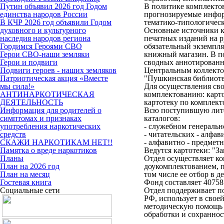
Путин объявил 2026 год Годом
В политике комплектов
единства народов России
прогнозируемые инфор
В КЧР 2026 год объявили Годом
тематико-типологичес
духовного и культурного
Основные источники к
наследия народов региона
печатных изданий на р
Гордимся Героями СВО
обязательный экземпля
Герои СВО-наши земляки
книжный магазин. В по
Герои и подвиги
сводных аннотированн
Подвиги героев - наших земляков
Центральным коллекто
Патриотическая акция «Вместе
"Пушкинская библиоте
мы сила!»
Для осуществления св
АНТИНАРКОТИЧЕСКАЯ
комплектованию: карто
ДЕЯТЕЛЬНОСТЬ
картотеку по комплект
Информация для родителей о
Всю поступившую лите
симптомах и признаках
каталогов:
употребления наркотических
- служебном генеральн
средств
- читательских - алфав
СКАЖИ НАРКОТИКАМ НЕТ!!
- алфавитно - предметн
Памятка о вреде наркотиков
Ведутся картотеки: "З
Планы
Отдел осуществляет ко
План на 2026 год
доукомплектованием, 
План на месяц
том числе ее отбор в 
Гостевая книга
Фонд составляет 40758
Социальные сети
Отдел поддерживает по
РФ, использует в свое
методическую помощь 
обработки и сохраннос