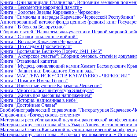
Книга «Они защищали Сталинград. Вспомним земляков поимен
Книга « Бессмертие народной памяти»
Книга « Золотые Звезды Карачаево - Черкесии»
Книга "Символы и награды Карачаево-Черкесской Республики"
Аннотированный каталог фонда ценных (редких) книг Государс
Книга " В боях за Белоруссию"
Сборник статей "Наши земляки-участники Первой мировой во
Книга " Строки, опаленные войной"
Книга " Во славу Карачаево-Черкесии"
Книга " По следам Просветителя"
Книга "Воспевшие Великую Победу 1941-1945"
Книга " Актерское счастье": Сборник очерков, статей и докумен
Книга "Отважный капитан"
Книга " Мудрец, оживляющий камни:Хамзат Басханукович Кр
Книга " Защитники Блокадного Ленинграда"
Книга "МАСТЕРА ИСКУССТВ КАРАЧАЕВО - ЧЕРКЕСИИ"
Книга " Помним Имена Героев"
Книга "Известные ученые Карачаево-Черкесии"
Книга "Многоголосая литература Эльбруса"
Книга " Жизнь под высоким напряжением"
Книга "История, написанная в небе"
Книга "Достойные Славы"
Биобиблиографический справочник "Литературная Карачаево-Ч
Справочник «Взгляд сквозь столетие»
Материалы республиканской научно-практической конференции 
Материалы круглого стола «Роль Умара Алиева в становлении 
Материалы Северо-Кавказской научно-практической конференци
Материалы круглого стола - Встреча трех поколений: « Истоки