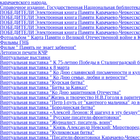
карачаевского народа.
Справочное издание. Государственная Национальная библиотека 
ПОБЕДИТЕЛИ Электронная книга Памяти Карачаево-Черкесско
ПОБЕДИТЕЛИ Электронная книга Памяти Карачаево-Черкесско
ПОБЕДИТЕЛИ Электронная книга Памяти Карачаево-Черкесско
ПОБЕДИТЕЛИ Электронная книга Памяти Карачаево-Черкесско
ПОБЕДИТЕЛИ Электронная книга Памяти Карачаево-Черкесск
Фотоальбом " Карта Памяти о Великой Отечественной войне в 
Фильмы ГНБ
Фильм " Память не знает забвения"
Летописи печати КЧР
Виртуальные выставки
Виртуальная выставка " К 75-летию Победы в Сталинградской б
Виртуальная выставка к 8 марта
Виртуальная выставка " Ко Дню славянской письменности и ку
Виртуальная выставка " Ко Дню семьи, любви и верности"
Виртуальная выставка "Курская битва"
Виртуальная выставка "Битва за Кавказ"
Виртуальная выставка "Ко Дню защитников Отечества"
Виртуальная выставка"Жизнь и творчество Н.В.Гоголя в рарите
Виртуальная выставка "Петр I-путь от "каютного мальчика" до 
Виртуальная выставка "Бородинская битва"
Виртуальная выставка «Алексей Леонов: Я шагнул в эту бездну"
Виртуальная выставка " Русские писатели-фронтовики"
Виртуальная выставка "Журналист, писатель, воин"
Виртуальная выставка " Князь Александр Невский: Миротворец
Виртуальная выставка "Куликовская битва"
Виртуальная выставка "Писатели-фронтовики Карачаево-Черкес