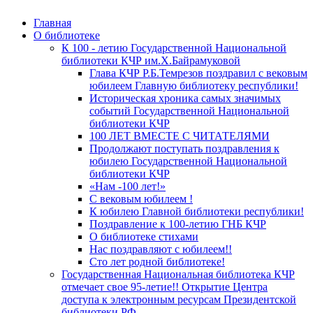
Главная
О библиотеке
К 100 - летию Государственной Национальной
библиотеки КЧР им.Х.Байрамуковой
Глава КЧР Р.Б.Темрезов поздравил с вековым
юбилеем Главную библиотеку республики!
Историческая хроника самых значимых
событий Государственной Национальной
библиотеки КЧР
100 ЛЕТ ВМЕСТЕ С ЧИТАТЕЛЯМИ
Продолжают поступать поздравления к
юбилею Государственной Национальной
библиотеки КЧР
«Нам -100 лет!»
С вековым юбилеем !
К юбилею Главной библиотеки республики!
Поздравление к 100-летию ГНБ КЧР
О библиотеке стихами
Нас поздравляют с юбилеем!!
Сто лет родной библиотеке!
Государственная Национальная библиотека КЧР
отмечает свое 95-летие!! Открытие Центра
доступа к электронным ресурсам Президентской
библиотеки РФ.