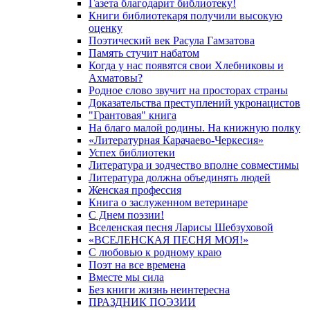
Газета благодарит библиотеку!
Книги библиотекаря получили высокую
оценку
Поэтический век Расула Гамзатова
Память стучит набатом
Когда у нас появятся свои Хлебниковы и
Ахматовы?
Родное слово звучит на просторах страны
Доказательства преступлений укронацистов
"Грантовая" книга
На благо малой родины. На книжную полку
«Литературная Карачаево-Черкесия»
Успех библиотеки
Литература и зодчество вполне совместимы
Литература должна объединять людей
Женская профессия
Книга о заслуженном ветеринаре
С Днем поэзии!
Вселенская песня Ларисы Шебзуховой
«ВСЕЛЕНСКАЯ ПЕСНЯ МОЯ!»
С любовью к родному краю
Поэт на все времена
Вместе мы сила
Без книги жизнь неинтересна
ПРАЗДНИК ПОЭЗИИ