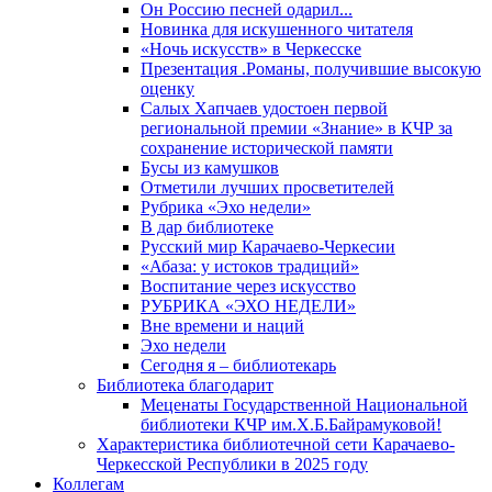
Он Россию песней одарил...
Новинка для искушенного читателя
«Ночь искусств» в Черкесске
Презентация .Романы, получившие высокую
оценку
Салых Хапчаев удостоен первой
региональной премии «Знание» в КЧР за
сохранение исторической памяти
Бусы из камушков
Отметили лучших просветителей
Рубрика «Эхо недели»
В дар библиотеке
Русский мир Карачаево-Черкесии
«Абаза: у истоков традиций»
Воспитание через искусство
РУБРИКА «ЭХО НЕДЕЛИ»
Вне времени и наций
Эхо недели
Сегодня я – библиотекарь
Библиотека благодарит
Меценаты Государственной Национальной
библиотеки КЧР им.Х.Б.Байрамуковой!
Характеристика библиотечной сети Карачаево-
Черкесской Республики в 2025 году
Коллегам