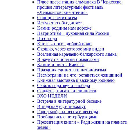
Плюс презентация альманаха В Черкесске
прошел литературный фестиваль
«Лермонтовские чтения»
Солнце светит всем
Искусство объединяет
Камни родины нам дороже
Патриотизм – духовная сила России
Поэт года
Книга - посол доброй воли
Окошко, через которое мир виден
Вселенная карачаево-балкарского языка
В науку с чистыми помыслами
Камни и цветы Кавказа
Праздник единства и патриотизма
Несмотря ни на что, оставаться женщиной
Книжная выставка к важному юбилею
Сквозь года звучит победа
Солдаты, писатели, личности
ЭХО НЕДЕЛИ
Встреча в литературной беседке
И подскажут, и покажут
Город мой, ты песня и легенда
Пообщались с петербуржцами
Презентация книги « Ради жизни на планете
земля»