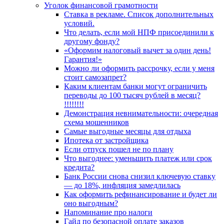
Уголок финансовой грамотности
Ставка в рекламе. Список дополнительных
условий.
Что делать, если мой НПФ присоединили к
другому фонду?
«Оформим налоговый вычет за один день!
Гарантия!»
Можно ли оформить рассрочку, если у меня
стоит самозапрет?
Каким клиентам банки могут ограничить
переводы до 100 тысяч рублей в месяц?
!!!!!!!!
Демонстрация невнимательности: очередная
схема мошенников
Самые выгодные месяцы для отдыха
Ипотека от застройщика
Если отпуск пошел не по плану
Что выгоднее: уменьшить платеж или срок
кредита?
Банк России снова снизил ключевую ставку
— до 18%, инфляция замедлилась
Как оформить рефинансирование и будет ли
оно выгодным?
Напоминание про налоги
Гайд по безопасной оплате заказов