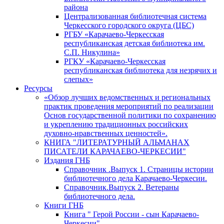
района
Централизованная библиотечная система
Черкесского городского округа (ЦБС)
РГБУ «Карачаево-Черкесская
республиканская детская библиотека им.
С.П. Никулина»
РГКУ «Карачаево-Черкесская
республиканская библиотека для незрячих и
слепых»
Ресурсы
«Обзор лучших ведомственных и региональных
практик проведения мероприятий по реализации
Основ государственной политики по сохранению
и укреплению традиционных российских
духовно-нравственных ценностей».
КНИГА "ЛИТЕРАТУРНЫЙ АЛЬМАНАХ
ПИСАТЕЛИ КАРАЧАЕВО-ЧЕРКЕСИИ"
Издания ГНБ
Справочник .Выпуск 1. Страницы истории
библиотечного дела Карачаево-Черкесии.
Справочник.Выпуск 2. Ветераны
библиотечного дела.
Книги ГНБ
Книга " Герой России - сын Карачаево-
Черкесии"