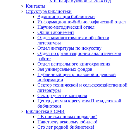
Х.Б. Байрамуковой за 2024 год
Контакты
Структура библиотеки
Администрация библиотеки
Информационно-библиографический отдел
Научно-методический отдел
Общий абонемент
Отдел комплектования и обработки
литературы
Отдел литературы по искусству
Отдел по организационно-аналитической
работе
Отдел центрального книгохранения
Зал универсальных фондов
Публичный центр правовой и деловой
информации
Сектор технической и сельскохозяйственной
литературы
Сектор учета и контроля
Центр доступа к ресурсам Президентской
библиотеки
Библиотека в СМИ
" В поисках новых подходов"
Навстречу вековому юбилею!
Сто лет родной библиотеке!