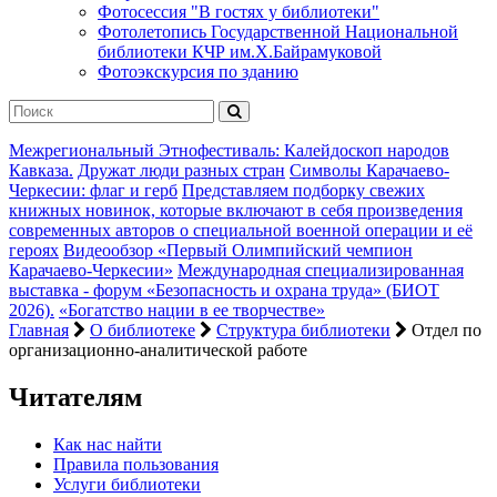
Фотосессия "В гостях у библиотеки"
Фотолетопись Государственной Национальной
библиотеки КЧР им.Х.Байрамуковой
Фотоэкскурсия по зданию
Межрегиональный Этнофестиваль: Калейдоскоп народов
Кавказа.
Дружат люди разных стран
Символы Карачаево-
Черкесии: флаг и герб
Представляем подборку свежих
книжных новинок, которые включают в себя произведения
современных авторов о специальной военной операции и её
героях
Видеообзор «Первый Олимпийский чемпион
Карачаево-Черкесии»
Международная специализированная
выставка - форум «Безопасность и охрана труда» (БИОТ
2026).
«Богатство нации в ее творчестве»
Главная
О библиотеке
Структура библиотеки
Отдел по
организационно-аналитической работе
Читателям
Как нас найти
Правила пользования
Услуги библиотеки