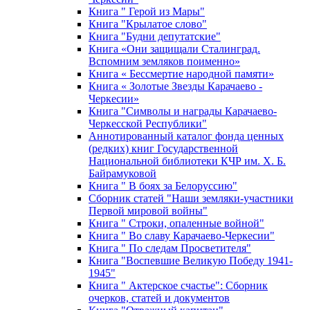
Книга " Герой из Мары"
Книга "Крылатое слово"
Книга "Будни депутатские"
Книга «Они защищали Сталинград.
Вспомним земляков поименно»
Книга « Бессмертие народной памяти»
Книга « Золотые Звезды Карачаево -
Черкесии»
Книга "Символы и награды Карачаево-
Черкесской Республики"
Аннотированный каталог фонда ценных
(редких) книг Государственной
Национальной библиотеки КЧР им. Х. Б.
Байрамуковой
Книга " В боях за Белоруссию"
Сборник статей "Наши земляки-участники
Первой мировой войны"
Книга " Строки, опаленные войной"
Книга " Во славу Карачаево-Черкесии"
Книга " По следам Просветителя"
Книга "Воспевшие Великую Победу 1941-
1945"
Книга " Актерское счастье": Сборник
очерков, статей и документов