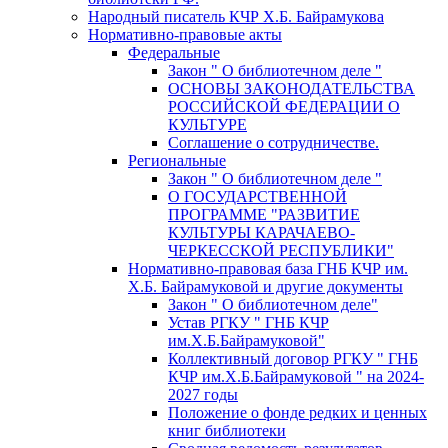
Народный писатель КЧР Х.Б. Байрамукова
Нормативно-правовые акты
Федеральные
Закон " О библиотечном деле "
ОСНОВЫ ЗАКОНОДАТЕЛЬСТВА
РОССИЙСКОЙ ФЕДЕРАЦИИ О
КУЛЬТУРЕ
Соглашение о сотрудничестве.
Региональные
Закон " О библиотечном деле "
О ГОСУДАРСТВЕННОЙ
ПРОГРАММЕ "РАЗВИТИЕ
КУЛЬТУРЫ КАРАЧАЕВО-
ЧЕРКЕССКОЙ РЕСПУБЛИКИ"
Нормативно-правовая база ГНБ КЧР им.
Х.Б. Байрамуковой и другие документы
Закон " О библиотечном деле"
Устав РГКУ " ГНБ КЧР
им.Х.Б.Байрамуковой"
Коллективный договор РГКУ " ГНБ
КЧР им.Х.Б.Байрамуковой " на 2024-
2027 годы
Положение о фонде редких и ценных
книг библиотеки