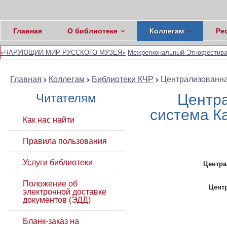
Главная
О библиотеке
Коллегам
Ре
«ЧАРУЮЩИЙ МИР РУССКОГО МУЗЕЯ»
Межрегиональный Этнофестивал
Главная
Коллегам
Библиотеки КЧР
Централизованна
Читателям
Центр
система Ка
Как нас найти
Правила пользования
Услуги библиотеки
Центра
Положение об
Цент
электронной доставке
документов (ЭДД)
Бланк-заказ на