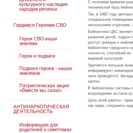
С течением времени раз
культурного наследия
техническая база библио
народов региона
Так, в 1982 году центра
специальное помещение 
несколькими отделами,
Гордимся Героями СВО
Библиотеки ЦБС являютс
развития детей, подрос
Герои СВО-наши
доступ граждан к инфор
земляки
библиотеки городского о
личности, способной ее
Герои и подвиги
мировой культурой.
Уделяется большое вни
Подвиги героев - наших
информируют инвалидов 
земляков
зале проводятся: бесед
школы.
Патриотическая акция
В библиотеках системы 
«Вместе мы сила!»
возрождению истоков ку
Цель всей работы - при
нас мире, сохранить на
АНТИНАРКОТИЧЕСКАЯ
ДЕЯТЕЛЬНОСТЬ
Информация для
родителей о симптомах