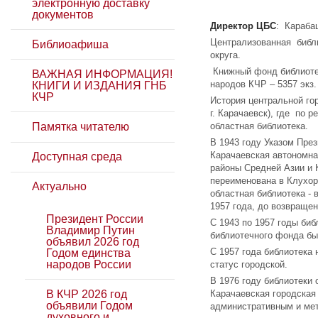
электронную доставку
документов
Директор ЦБС
: Караба
Централизованная библи
Библиоафиша
округа.
Книжный фонд библиотек
ВАЖНАЯ ИНФОРМАЦИЯ!
народов КЧР – 5357 экз.
КНИГИ И ИЗДАНИЯ ГНБ
КЧР
История центральной гор
г. Карачаевск), где по 
Памятка читателю
областная биб­лиотека.
В 1943 году Указом През
Карачаевская автономна
Доступная среда
районы Средней Азии и 
переименована в Клухорс
Актуально
областная библиотека - 
1957 года, до возвращен
Президент России
С 1943 по 1957 годы биб
Владимир Путин
библиотечного фонда бы
объявил 2026 год
С 1957 года библиотека 
Годом единства
народов России
статус городской.
В 1976 году библиотеки
В КЧР 2026 год
Карачаевская городская 
объявили Годом
административным и мет
духовного и