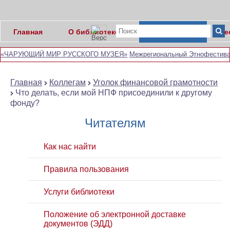
Главная
О библиотеке
Коллегам
Ре
«ЧАРУЮЩИЙ МИР РУССКОГО МУЗЕЯ»
Межрегиональный Этнофестивал
Главная
Коллегам
Уголок финансовой грамотности
Что делать, если мой НПФ присоединили к другому
фонду?
Читателям
Как нас найти
Правила пользования
Услуги библиотеки
Положение об электронной доставке
документов (ЭДД)