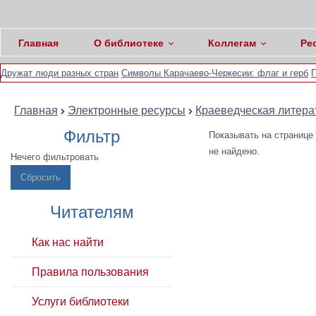
Главная
О библиотеке
Коллегам
Ре
Дружат люди разных стран
Символы Карачаево-Черкесии: флаг и герб
П
Главная
Электронные ресурсы
Краеведческая литера
Фильтр
Показывать на странице
не найдено.
Нечего фильтровать
Сбросить
Читателям
Как нас найти
Правила пользования
Услуги библиотеки