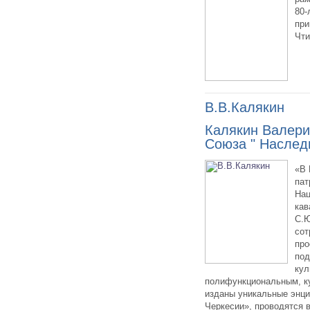
80-
при
Чти
В.В.Калякин
Калякин Валери
Союза " Наслед
«В 
пат
Нац
кав
С.Ю
сот
про
под
кул
полифункциональным, ку
изданы уникальные энци
Черкесии», проводятся 