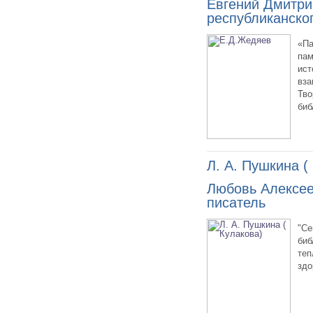
Евгений Дмитри
республиканско
«Па
пам
ист
вза
Тво
биб
Л. А. Пушкина (
Любовь Алексеев
писатель
"Се
биб
теп
здо