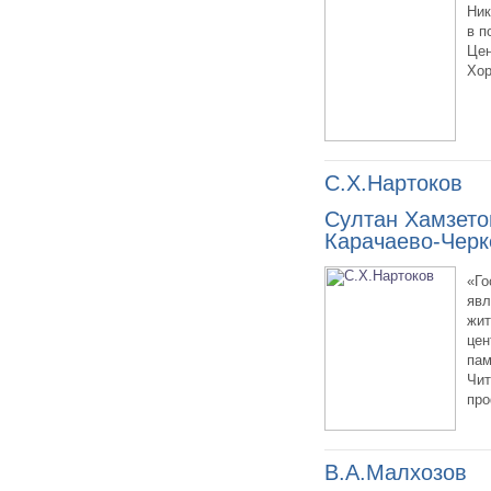
Ник
в п
Цен
Хор
С.Х.Нартоков
Султан Хамзето
Карачаево-Черк
«Го
явл
жит
цен
пам
Чит
про
В.А.Малхозов