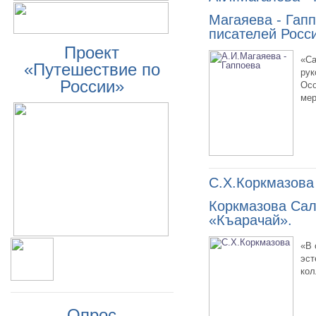
Магаяева - Гап
писателей Росси
Проект
«Са
«Путешествие по
рук
России»
Осо
мер
С.Х.Коркмазова
Коркмазова Сал
«Къарачай».
«В 
эст
кол
Опрос