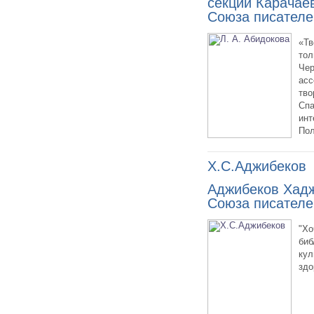
секции Карачаев
Союза писателе
«Тв
тол
Чер
асс
тво
Спа
инт
Пол
Х.С.Аджибеков
Аджибеков Хадж
Союза писателе
"Хо
биб
кул
здо