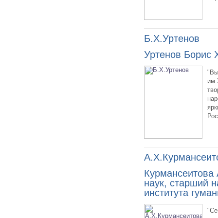
Б.Х.Уртенов
Уртенов Борис 
"Вы
им.
тво
нар
ярк
Рос
А.Х.Курмансеит
Курмансеитова 
наук, старший 
института гума
"Се