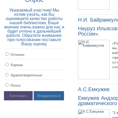
Уважаемый участник! Мы
хотим узнать, как Вы
оцениваете качество работы
Н.И. Байрамкул
нашей библиотеки. Ваше
мнение очень важно для нас и
Науруз Ильясо
будет учтено в дальнейшей
России».
работе. Обратите внимание:
при голосовании поставьте
«Ра
Вашу оценку.
мы 
вой
Отлично
гор
со 
Хорошо
сло
Удовлетворительно
Плохо
А.С.Емкужев
Голосовать
Воздержаться
Емкужев Андзор
драматического 
"3 
рам