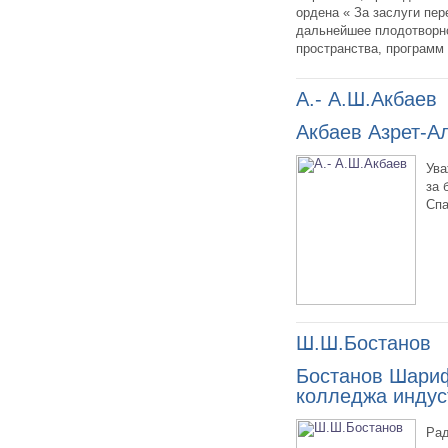
ордена « За заслуги пе
дальнейшее плодотворно
пространства, программ 
А.- А.Ш.Акбаев
Акбаев Азрет-А
Ува
за 
Спа
Ш.Ш.Бостанов
Бостанов Шариф
колледжа индуст
Рад