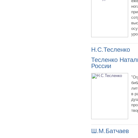
еже
ног
при
сот
выс
осу
уро
Н.С.Тесленко
Тесленко Натал
России
"Ог
биб
лит
в р
душ
про
тво
Ш.М.Батчаев