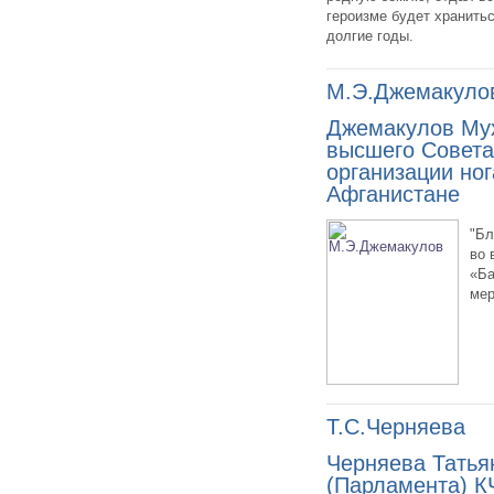
героизме будет хранитьс
долгие годы.
М.Э.Джемакуло
Джемакулов Му
высшего Совета
организации ног
Афганистане
"Бл
во 
«Ба
мер
Т.С.Черняева
Черняева Татья
(Парламента) К