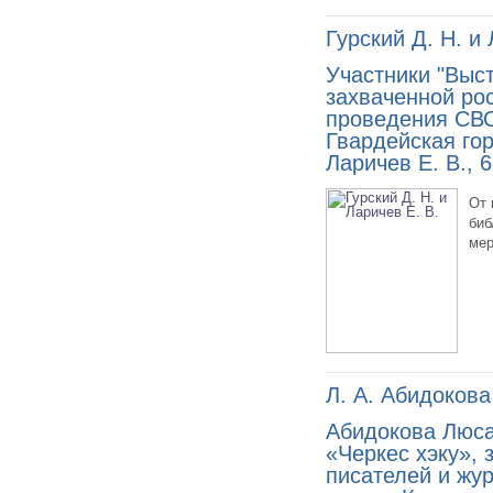
Гурский Д. Н. и 
Участники "Выс
захваченной ро
проведения СВО"
Гвардейская гор
Ларичев Е. В., 
От 
биб
мер
Л. А. Абидокова
Абидокова Люса
«Черкес хэку»,
писателей и жур