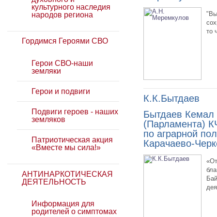
культурного наследия
"Вы
народов региона
сох
то 
Гордимся Героями СВО
Герои СВО-наши
земляки
Герои и подвиги
К.К.Бытдаев
Подвиги героев - наших
Бытдаев Кемал 
земляков
(Парламента) КЧ
по аграрной по
Патриотическая акция
Карачаево-Черк
«Вместе мы сила!»
«От
бла
АНТИНАРКОТИЧЕСКАЯ
Бай
ДЕЯТЕЛЬНОСТЬ
дея
Информация для
родителей о симптомах