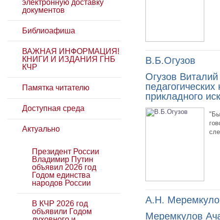
электронную доставку
документов
Библиоафиша
ВАЖНАЯ ИНФОРМАЦИЯ!
КНИГИ И ИЗДАНИЯ ГНБ
В.Б.Огузов
КЧР
Огузов Виталий
педагогических 
Памятка читателю
прикладного иск
Доступная среда
"Бы
гов
Актуально
сле
Президент России
Владимир Путин
объявил 2026 год
Годом единства
народов России
А.Н. Меремкуло
В КЧР 2026 год
объявили Годом
Меремкулов Ача
духовного и