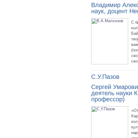
Владимир Алекс
наук, доцент Не
С б
кол
Бай
тво
важ
(по
сво
сво
С.У.Пазов
Сергей Умарови
деятель науки К
профессор)
«От
Кар
кол
кул
нар