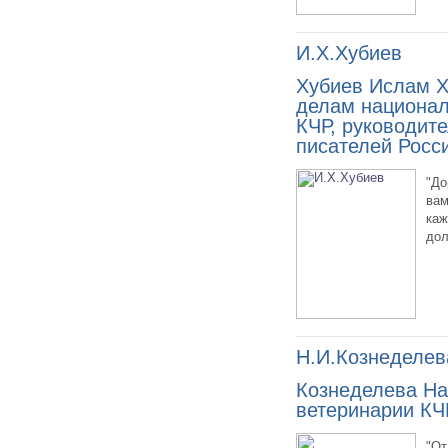
И.Х.Хубиев
Хубиев Ислам Х
делам национал
КЧР, руководит
писателей Росс
"До
вам
каж
дол
Н.И.Кознеделев
Кознеделева На
ветеринарии КЧ
"От