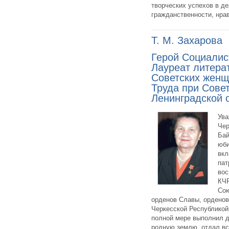
творческих успехов в д
гражданственности, нра
Т. М. Захарова
Герой Социалис
Лауреат литера
Советских женщ
Труда при Совет
Ленинградской 
Ува
Чер
Бай
юби
вкл
пат
вос
КЧР
Сою
орденов Славы, орденов
Черкесской Республикой»
полной мере выполнил д
родную землю, отдал все