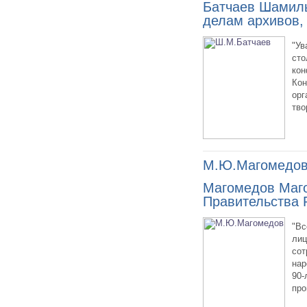
Батчаев Шамиль
делам архивов, 
"Ув
сто
кон
Кон
орг
тво
М.Ю.Магомедо
Магомедов Маго
Правительства 
"Вс
лиц
сот
нар
90-
про