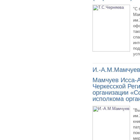
"С 
Мам
им.
офо
так
спа
инт
под
усп
И.-А.М.Мамчуе
Мамчуев Исса-А
Черкесской Рег
организации «С
исполкома орга
"Вы
им.
кни
пат
пок
мер