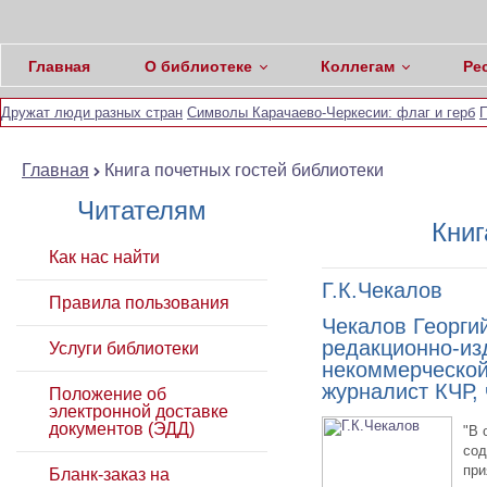
Главная
О библиотеке
Коллегам
Ре
Дружат люди разных стран
Символы Карачаево-Черкесии: флаг и герб
П
Главная
Книга почетных гостей библиотеки
Читателям
Книг
Как нас найти
Г.К.Чекалов
Правила пользования
Чекалов Георги
редакционно-из
Услуги библиотеки
некоммерческой
журналист КЧР,
Положение об
электронной доставке
документов (ЭДД)
"В 
сод
при
Бланк-заказ на