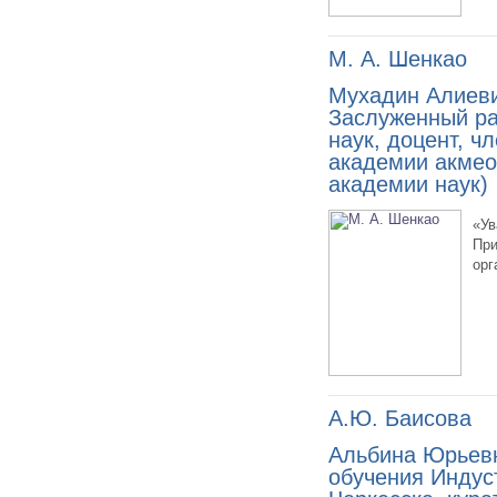
М. А. Шенкао
Мухадин Алиеви
Заслуженный ра
наук, доцент, ч
академии акмео
академии наук)
«Ув
При
орг
А.Ю. Баисова
Альбина Юрьевн
обучения Индуст