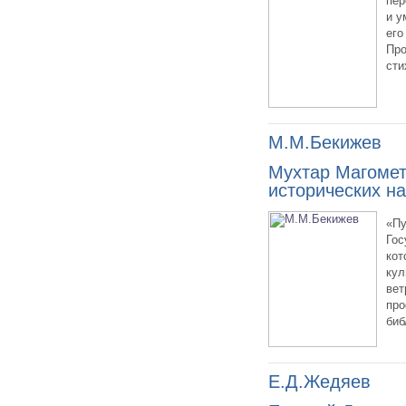
пер
и у
его
Про
сти
М.М.Бекижев
Мухтар Магомет
исторических на
«Пу
Гос
кот
кул
вет
про
биб
Е.Д.Жедяев