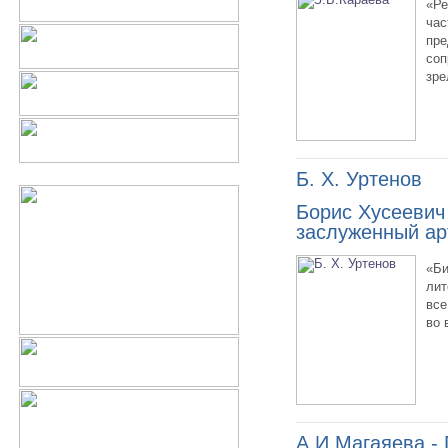
«Ре
час
пре
соп
зре
Б. Х. Уртенов
Борис Хусеевич
заслуженный ар
«Би
лит
все
во 
А.И.Магаяева -