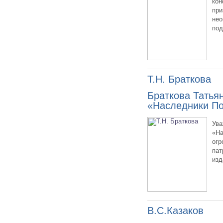
кон
при
нео
под
Т.Н. Браткова
Браткова Татья
«Наследники П
Ува
«На
огр
пат
изд
В.С.Казаков