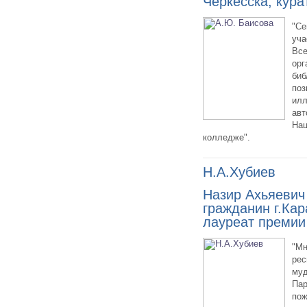
Черкесска, кура
"Се
уча
Все
орг
биб
поз
илл
авт
Нац
колледже".
Н.А.Хубиев
Назир Ахьяевич
гражданин г.Ка
лауреат премии
"Мн
рес
муд
Пар
пож