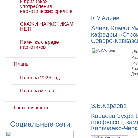
и признаках
употребления
наркотических средств
К.У.Алиев
СКАЖИ НАРКОТИКАМ
Алиев Кямал Ум
НЕТ!!
кафедры «Строи
Северо-Кавказс
Памятка о вреде
наркотиков
«Вы
Рес
нау
Планы
Кар
Джа
План на 2026 год
План на месяц
З.Б.Караева
Гостевая книга
Караева Зухра 
профессор, зам
Социальные сети
Карачаево-Черк