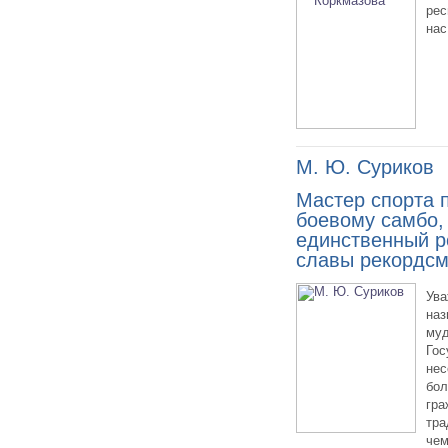
рес
нас
М. Ю. Суриков
Мастер спорта 
боевому самбо, 
единственный р
славы рекордсм
Ува
наз
муд
Гос
нес
бол
гра
тра
чем