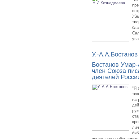
пре
сот
Жел
тво
бла
Сал
ува
У.-А.А.Бостанов
Бостанов Умар-
член Союза пис
деятелей Росси
"Я 
так
наг
дей
рук
ста
кро
лич
биб
понимание необходимост