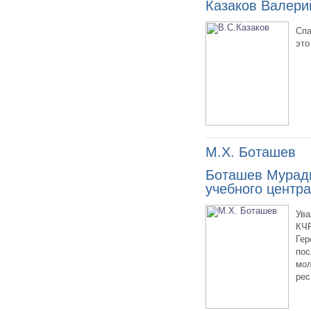
Казаков Валери
Спа
это
М.Х. Боташев
Боташев Муради
учебного центра
Ува
КЧР
Гер
пос
мол
рес