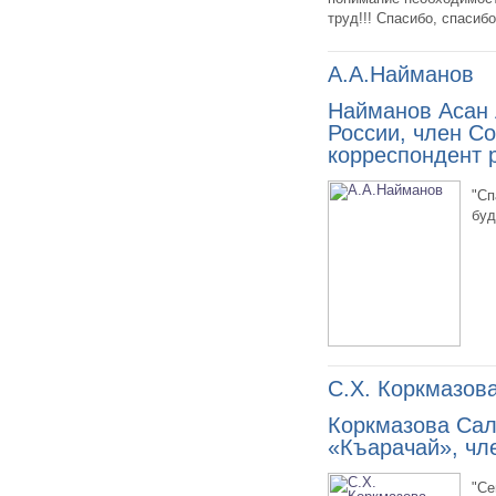
труд!!! Спасибо, спасибо
А.А.Найманов
Найманов Асан 
России, член С
корреспондент 
"Сп
буд
С.Х. Коркмазов
Коркмазова Сал
«Къарачай», чле
"Се