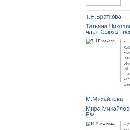
Т.Н.Браткова
Татьяна Николае
член Союза пис
"..
биб
про
Ваш
обр
общ
пат
кол
Оте
М.Михайлова
Мира Михайлова
РФ
« С