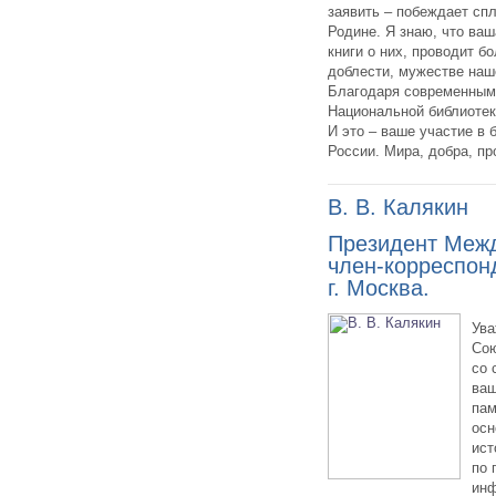
заявить – побеждает сп
Родине. Я знаю, что ва
книги о них, проводит 
доблести, мужестве наш
Благодаря современным 
Национальной библиотек
И это – ваше участие в 
России. Мира, добра, пр
В. В. Калякин
Президент Межд
член-корреспон
г. Москва.
Ува
Сою
со 
ваш
пам
осн
ист
по 
инф