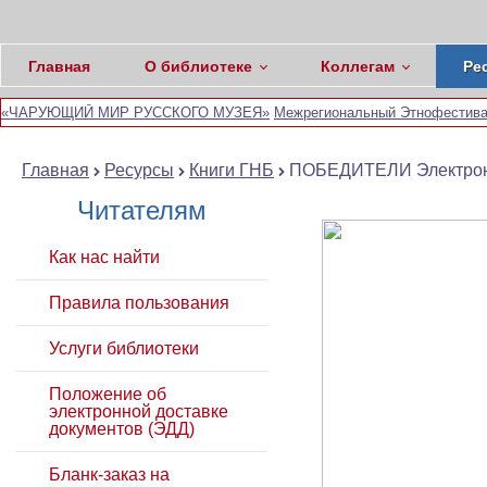
Главная
О библиотеке
Коллегам
Ре
«ЧАРУЮЩИЙ МИР РУССКОГО МУЗЕЯ»
Межрегиональный Этнофестивал
Главная
Ресурсы
Книги ГНБ
ПОБЕДИТЕЛИ Электронна
Читателям
Как нас найти
Правила пользования
Услуги библиотеки
Положение об
электронной доставке
документов (ЭДД)
Бланк-заказ на