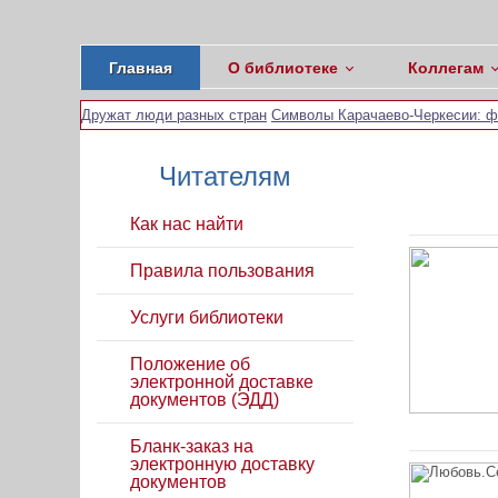
Главная
О библиотеке
Коллегам
Дружат люди разных стран
Символы Карачаево-Черкесии: фл
Читателям
Как нас найти
Правила пользования
Услуги библиотеки
Положение об
электронной доставке
документов (ЭДД)
Бланк-заказ на
электронную доставку
документов