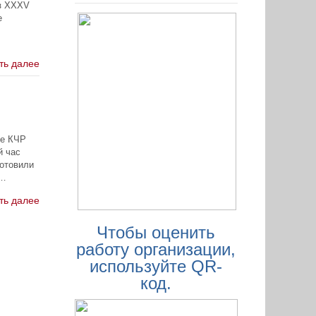
XV
е
ть далее
ке КЧР
й час
отовили
й…
ть далее
Чтобы оценить
работу организации,
используйте QR-
код.