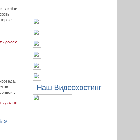
, любви
рковь
оторые
ть далее
уроведа,
Наш Видеохостинг
ство
твенной…
ть далее
ны»