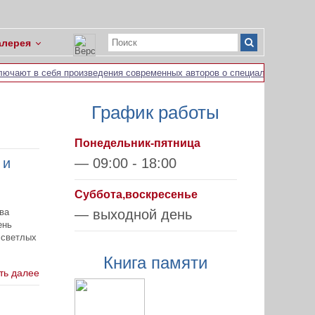
алерея
ючают в себя произведения современных авторов о специальной военно
График работы
Понедельник-пятница
 и
— 09:00 - 18:00
Суббота,воскресенье
ва
— выходной день
ень
 светлых
Книга памяти
ть далее