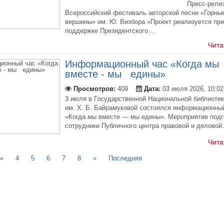
Пресс-релиз XX
Всероссийский фестиваль авторской песни «Горны
вершины» им. Ю. Визбора «Проект реализуется при
поддержке Президентского…
Чита
Информационный час «Когда мы
вместе - мы едины»
Просмотров:
409
Дата:
03 июля 2026, 10:02
3 июля в Государственной Национальной библиоте
им. Х. Б. Байрамуковой состоялся информационны
«Когда мы вместе — мы едины». Мероприятие подг
сотрудники Публичного центра правовой и делово
Чита
«
4
5
6
7
8
»
Последняя